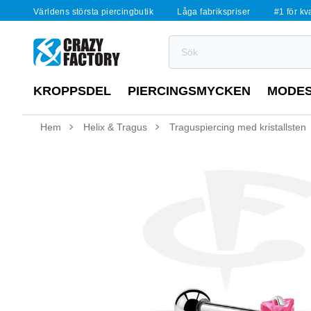
Världens största piercingbutik
Låga fabrikspriser
#1 för kv
KROPPSDEL
PIERCINGSMYCKEN
MODE
Hem
Helix & Tragus
Traguspiercing med kristallsten