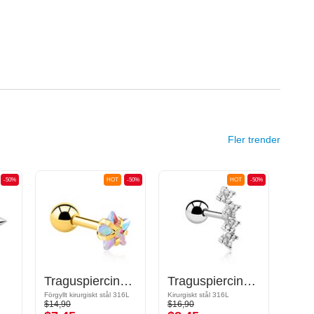
Fler trender
-50%
HOT
-50%
HOT
-50%
Traguspiercing med kristallstjärna
Traguspiercing med kristallstenar
Förgyllt kirurgiskt stål 316L
Kirurgiskt stål 316L
$14,90
$16,90
$13,9