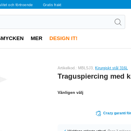
alitet och förtroende
Gratis frakt
SMYCKEN
MER
DESIGN IT!
Artikelkod.: MBLSJ3,
Kirurgiskt stål 316L
Traguspiercing med kr
Vänligen välj
Crazy garanti för