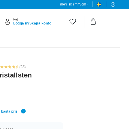
metrisk (mm/cm)
Hej!
Logga in/Skapa konto
(28)
istallsten
 bästa pris