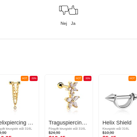
Nej
Ja
HOT
-50%
HOT
-50%
HOT
Helixpiercing med kedja och kristallsten
Traguspiercing med blommig design och kristallstenar
Helix Shield
yllt kirurgiskt stål 316L
Förgyllt kirurgiskt stål 316L
Kirurgiskt stål 316L
9,90
$24,90
$10,90