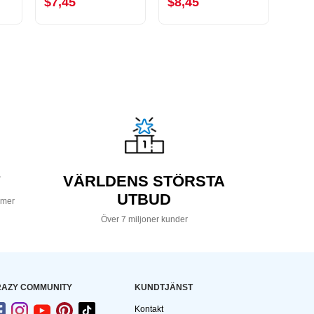
$7,45
$8,45
$6,
VÄRLDENS STÖRSTA
UTBUD
 mer
Över 7 miljoner kunder
AZY COMMUNITY
KUNDTJÄNST
Kontakt