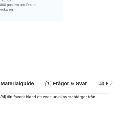
r kunder
 000 positiva omdömen
llverkaren
Materialguide
Frågor & Svar
Returpoli
 din favorit bland ett coolt urval av stenfärger från