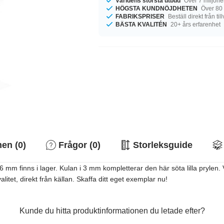
Världens största utbud
Över 7 miljone
HÖGSTA KUNDNÖJDHETEN
Över 80
FABRIKSPRISER
Beställ direkt från ti
BÄSTA KVALITÉN
20+ års erfarenhet
n (0)
Frågor (0)
Storleksguide
inns i lager. Kulan i 3 mm kompletterar den här söta lilla prylen. Välj
itet, direkt från källan. Skaffa ditt eget exemplar nu!
Kunde du hitta produktinformationen du letade efter?