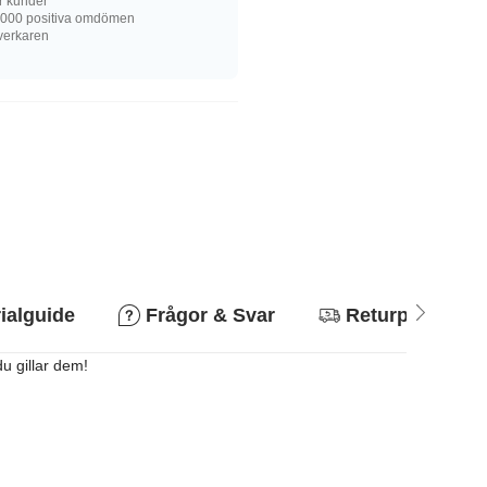
r kunder
 000 positiva omdömen
llverkaren
ialguide
Frågor & Svar
Returpolicy
u gillar dem!