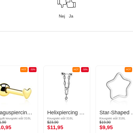
Nej
Ja
HOT
-50%
HOT
-50%
HOT
Traguspiercing med hjärtdesign
Helixpiercing med kedja och kristallstenar
Star-Shaped Piercing Click
yllt kirurgiskt stål 316L
Kirurgiskt stål 316L
Kirurgiskt stål 316L
1,90
$23,90
$19,90
10,95
$11,95
$9,95