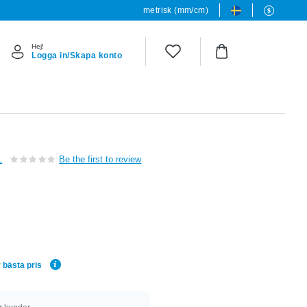
metrisk (mm/cm)
Hej!
Logga in/Skapa konto
L
Be the first to review
 bästa pris