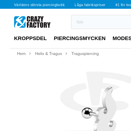
Världens största piercingbutik
Låga fabrikspriser
#1 för kv
KROPPSDEL
PIERCINGSMYCKEN
MODE
Hem
Helix & Tragus
Traguspiercing