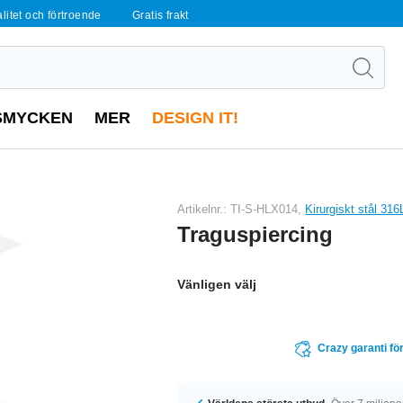
alitet och förtroende
Gratis frakt
SMYCKEN
MER
DESIGN IT!
Artikelnr.: TI-S-HLX014,
Kirurgiskt stål 316
Traguspiercing
Vänligen välj
Crazy garanti för