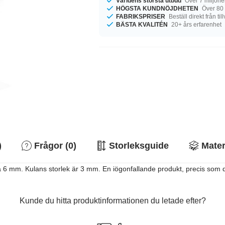
Världens största utbud
Över 7 miljone
HÖGSTA KUNDNÖJDHETEN
Över 80
FABRIKSPRISER
Beställ direkt från ti
BÄSTA KVALITÉN
20+ års erfarenhet
)
Frågor (0)
Storleksguide
Mater
mm. Kulans storlek är 3 mm. En iögonfallande produkt, precis som d
Kunde du hitta produktinformationen du letade efter?