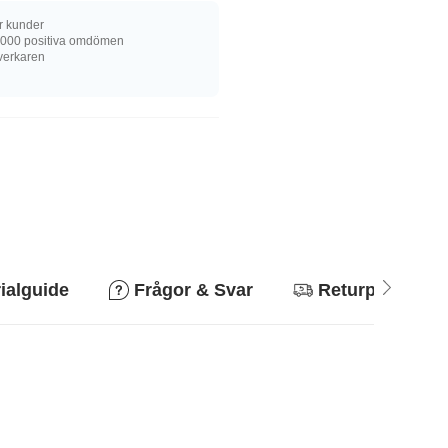
r kunder
 000 positiva omdömen
llverkaren
ialguide
Frågor & Svar
Returpolicy