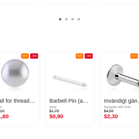
HOT
-50%
HOT
-50%
HOT
Ball for threaded pins (synthetic pearl, various colours) med imitation pearl
Barbell Pin (acrylic, various colours)
Invändigt gängad lab
yl
Akryl
Kirurgiskt stål 316L
,19
$1,79
$4,59
1,60
$0,90
$2,30