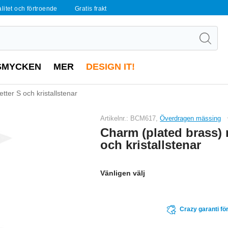
alitet och förtroende
Gratis frakt
SMYCKEN
MER
DESIGN IT!
tter S och kristallstenar
Artikelnr.: BCM617,
Överdragen mässing
Charm (plated brass) 
och kristallstenar
Vänligen välj
Crazy garanti för