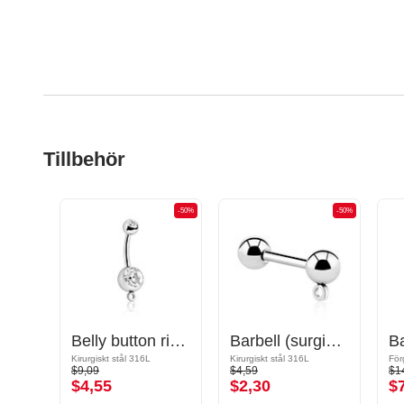
Tillbehör
-50%
-50%
-50%
Bröstvårtebarbell med hoop for attachments
Belly button ring (surgical steel, silver, shiny finish) med hoop for attachments och kristallsten
Barbell (surgical steel, silver, shiny finish) med hoop for attachments
Roséförgyllt kirurgiskt stål 316L
Kirurgiskt stål 316L
Kirurgiskt stål 316L
Förg
$9,09
$4,59
$1
$4,55
$2,30
$