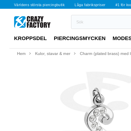
Världens största piercingbutik
Låga fabrikspriser
#1 för kv
KROPPSDEL
PIERCINGSMYCKEN
MODE
Hem
Kulor, stavar & mer
Charm (plated brass) med le