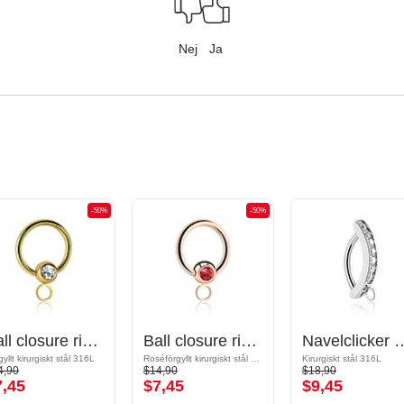
Nej
Ja
-50%
-50%
Ball closure ring (surgical steel, gold, shiny finish) med kristallsten och hoop for attachments
Ball closure ring (surgical steel, rose gold, shiny finish) med kristallsten och hoop for attachments
Navelclicker med hoop for attachme
yllt kirurgiskt stål 316L
Roséförgyllt kirurgiskt stål 316L
Kirurgiskt stål 316L
4,90
$14,90
$18,90
7,45
$7,45
$9,45