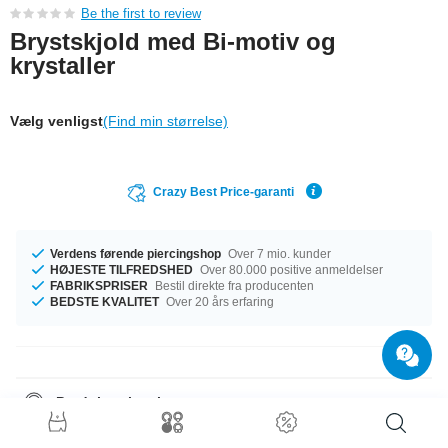
Be the first to review
Brystskjold med Bi-motiv og
krystaller
Vælg venligst
(Find min størrelse)
Crazy Best Price-garanti
Verdens førende piercingshop
Over 7 mio. kunder
HØJESTE TILFREDSHED
Over 80.000 positive anmeldelser
FABRIKSPRISER
Bestil direkte fra producenten
BEDSTE KVALITET
Over 20 års erfaring
Produktoplysninger
Fås i mål på 1.6 mm gauge. Dette produkt fås i en længde på 14 mm.
Kugler i størrelse 5 mm kan sættes på. Stenen i dette produkt fås i