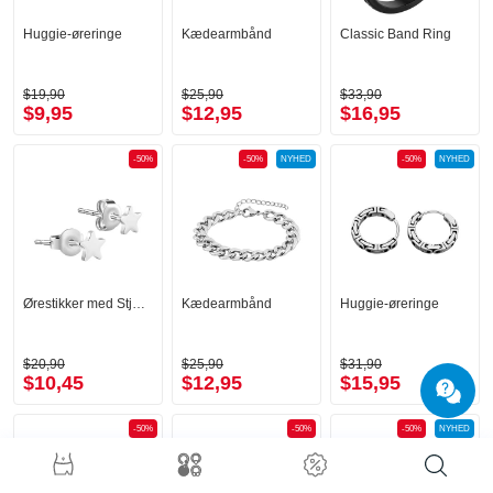
Huggie-øreringe
Kædearmbånd
Classic Band Ring
$19,90
$25,90
$33,90
$9,95
$12,95
$16,95
-50%
-50%
NYHED
-50%
NYHED
Ørestikker med Stjernemotiv
Kædearmbånd
Huggie-øreringe
$20,90
$25,90
$31,90
$10,45
$12,95
$15,95
-50%
-50%
-50%
NYHED