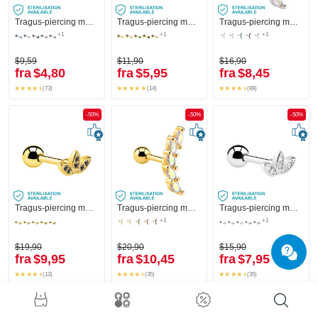
Tragus-piercing med Krystalsten
Tragus-piercing med Krystalsten
Tragus-piercing med krystaller
+1
+1
+1
$9,59
$11,90
$16,90
fra
$4,80
fra
$5,95
fra
$8,45
(73)
(14)
(89)
-50%
-50%
-50%
Tragus-piercing med krystaller
Tragus-piercing med krystalsten i flere farver
Tragus-piercing med krystaller
+1
+1
$19,90
$20,90
$15,90
fra
$9,95
fra
$10,45
fra
$7,95
(13)
(35)
(35)
-50%
-50%