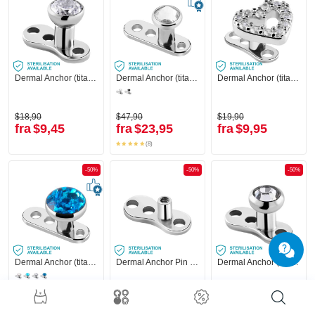
Dermal Anchor (titan, blank finish) med Krystalsten
Dermal Anchor (titan, blank finish) med Indvendigt gevind og Krystalsten
Dermal Anchor (titan, blank finish) med hjertefront og krystaller
$18,90
$47,90
$19,90
fra
$9,45
fra
$23,95
fra
$9,95
(8)
-50%
-50%
-50%
Dermal Anchor (titan, blank finish) med Indvendigt gevind
Dermal Anchor Pin (titanium, shiny finish)
Dermal Anchor (titan, blank finish) med Krystalsten
$40,90
$27,90
$19,90
fra
$20,45
fra
$13,95
fra
$9,95