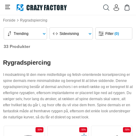
Forside
Rygradspiercing
Trending
Sidevisning
Filter
(0)
33 Produkter
Rygradspiercing
I modsætning til den mere midlertidige og fetish-orienterede korsetpiercing er
spine dermals mere minimalistiske og beregnet til at blive siddende. Denne
rygradspiercing består af dermal anchors i en enkelt række og er beregnet til at
efterligne rygsøjlen, eftersom implantaterne er placeret lige ned ad ryggen. Du
vælger selv, hvor lang du ønsker, at rækken af spine dermals skal være, alt
efter hvilket tøj du går i, og hvor ofte du vil vise dem frem. Spine dermals er en
fantastisk måde at fremhæve ryggen på, eftersom det enkle look understreger
de naturlige kurver, så du får et diskret og sexet look.
-50%
-50%
-50%