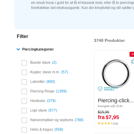
en smuk hoop i guld for at få et klassisk look, eller få to piercing
foretrækker det ekstravagante. Kun din kreativitet og stil sætter
Filter
3740 Produkter
Piercingkategorier
-50%
-5
Buede stave
2
Kugler, stave m.m.
57
Labretter
900
Piercing Ringe
1309
Piercing-clicker (kirurgisk stål, sølv, blank finish)
Piercing-clicker (kirurgisk stål, sølv, blank
Hestesko
379
Kirurgisk stål 316L
Kirurgisk stål 316L
$15,90
Lige stave
577
$15,90
fra
$7,95
fra
$7,95
Næsesmykker og septums
788
(518)
(518)
Helix & tragus
558