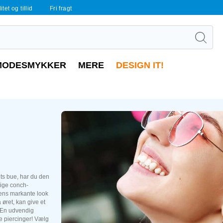
tet og tillid
Fri fragt
MODESMYKKER
MERE
DESIGN IT!
ets bue, har du den
dige conch-
dens markante look
øret, kan give et
. En udvendig
e piercinger! Vælg