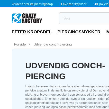
Verdens største piercingshop
Lave fabrikspriser
#1 på kvali
EFTER KROPSDEL
PIERCINGSMYKKER
Forside
Udvendig conch-piercing
UDVENDIG CONCH-
PIERCING
Hvis du har mere plads på den flade eller udvendige side af ør
perfekte anatomi til denne flotte og trendy piercing! Den udven
piercing er blevet mere populær i den seneste tid på grund at 
og alsidighed. En enkelt hoop, der svøber sig rundt om siden på 
unikt og iøjnefaldende look, selv hvis du bærer den for sig selv
conch-piercing kan også passe perfekt sammen med flere andr