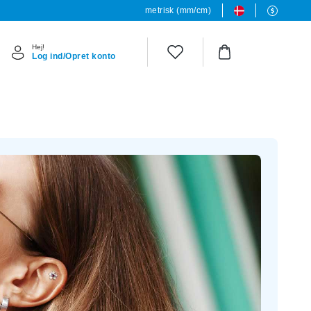
metrisk (mm/cm)
Hej!
Log ind/Opret konto