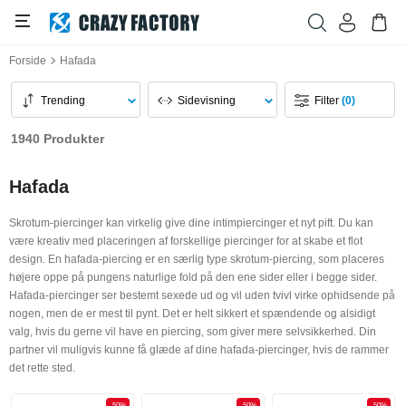
Forside
Hafada
Trending
Sidevisning
Filter
(0)
1940 Produkter
Hafada
Skrotum-piercinger kan virkelig give dine intimpiercinger et nyt pift. Du kan
være kreativ med placeringen af forskellige piercinger for at skabe et flot
design. En hafada-piercing er en særlig type skrotum-piercing, som placeres
højere oppe på pungens naturlige fold på den ene sider eller i begge sider.
Hafada-piercinger ser bestemt sexede ud og vil uden tvivl virke ophidsende på
nogen, men de er mest til pynt. Det er helt sikkert et spændende og alsidigt
valg, hvis du gerne vil have en piercing, som giver mere selvsikkerhed. Din
partner vil muligvis kunne få glæde af dine hafada-piercinger, hvis de rammer
det rette sted.
-50%
-50%
-50%