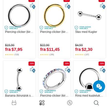
Piercing-clicker (kirurgisk stål, sølv, blank finish)
Piercing-clicker (kirurgisk stål, guld, blank finish)
Stav med Kugler
$15,90
$22,90
$4,59
fra
$7,95
fra
$11,45
fra
$2,30
(518)
(295)
(147)
-50%
-50%
-50%
Banana (kirurgisk stål, sølv, blank finish) med Kugler
Piercing-clicker (kirurgisk stål, sølv, blank finish) med krystaller
Ring med kuglelukning (kirurgisk stål, sølv, blank finish)
+1
$4,59
$31,90
$3,19