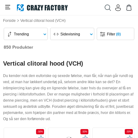
Forside
Vertical clitoral hood (VCH)
Trending
Sidevisning
Filter
(0)
850 Produkter
Vertical clitoral hood (VCH)
Du kender nok den euforiske og sexede følelse, man får, når man går rundt og
ved, at man har lækkert undertøj på, selvom andre ikke kan se det? En
intimpiercing kan give dig en lignende følelse, især hvis du overvejer at få en
piercing i klitorisforhuden. Der er mange muligheder i forhold til placeringen af
denne piercing, men en VCH (lodret piercing i klitorisforhuden) giver et stort
seksuelt og æstetisk udbytte. Foruden øget stimulering får du et fint, juvelbesat
pejlemærke, som hjælper din partner med at finde præcis, hvor din klitoris er.
Og så ser den forførende ud.
-50%
-50%
-50%