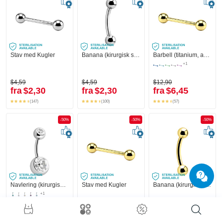
Stav med Kugler
Banana (kirurgisk stål, sølv, blank finish) med Kugler
Barbell (titanium, anodized) med Kugler
+1
$4,59
$4,59
$12,90
fra
$2,30
fra
$2,30
fra
$6,45
(147)
(100)
(57)
-50%
-50%
-50%
Navlering (kirurgisk stål, sølv, blank finish) med Kugler og krystaller
Stav med Kugler
Banana (kirurgisk stål, guld, blank finish)
+1
$16,90
$17,90
$17,90
fra
$8,45
fra
$8,95
fra
$8,95