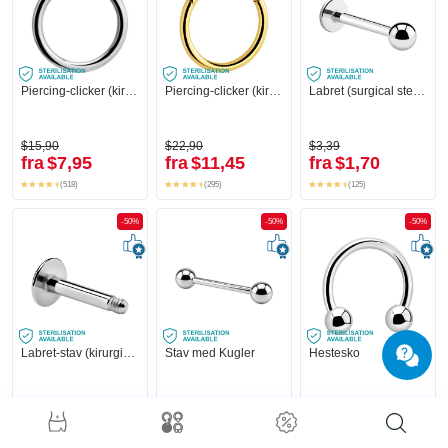
Piercing-clicker (kirurgisk stål, sølv, blank finish)
Piercing-clicker (kirurgisk stål, guld, blank finish)
Labret (surgical steel, silver, shiny finish)
$15,90
$22,90
$3,39
fra
$7,95
fra
$11,45
fra
$1,70
(518)
(295)
(125)
-50%
-50%
-50%
Labret-stav (kirurgisk stål, sølv, blank finish)
Stav med Kugler
Hestesko
$1,79
$4,59
$6,79
fra
$0,90
fra
$2,30
fra
$3,40
(9)
(147)
(192)