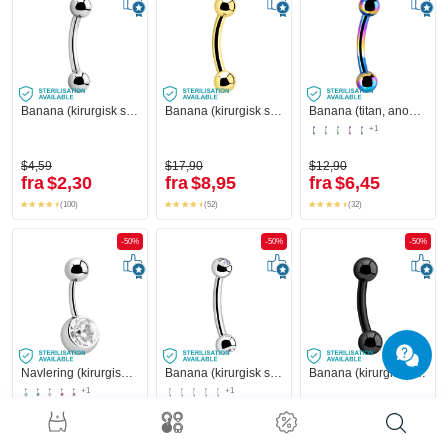
Banana (kirurgisk stål, sølv, blank finish) med Kugler
Banana (kirurgisk stål, guld, blank finish)
Banana (titan, anodiseret) med Kugler
+1
$4,59
$17,90
$12,90
fra
$2,30
fra
$8,95
fra
$6,45
(100)
(52)
(32)
-50%
-50%
-50%
Navlering (kirurgisk stål, sølv, blank finish) med Krystalsten
Banana (kirurgisk stål, sølv, blank finish) med Kugler og krystaller
Banana (kirurgisk stål, sort, blank finish) med Kugler
+1
+1
$14,90
$10,90
$11,90
fra
$7,45
fra
$5,45
fra
$5,95