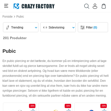
Forside
Pubic
Trending
Sidevisning
Filter
(0)
201 Produkter
Pubic
En pubic piercing er det tætteste, du kommer på en intimpiercing uden at tage
skridtet fuldt ud og pierce kønsorganerne. Der er trods alt noget utrolig sexet
ved blot en diskret antydning. Og hvad kan være mere tillokkende (eller
provokerende) end en piercing lige over kønsdelene? En pubic piercing vil helt
klart lave et statement, og du vil elske, hvordan den booster din selvtillid. Den
kan være en sjov og uventet ting at vise frem, især hvis du ikke har andre mere
synlige piercinger. Selvom vi ikke ligefrem vil kalde en pubic piercing for en
funktionel piercing, vil din seksuelle partner måske være af en anden mening.
-50%
-50%
-50%