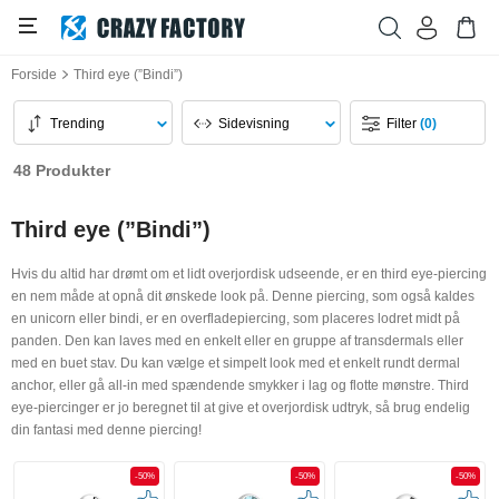
Forside
Third eye (”Bindi”)
Trending
Sidevisning
Filter
(0)
48 Produkter
Third eye (”Bindi”)
Hvis du altid har drømt om et lidt overjordisk udseende, er en third eye-piercing
en nem måde at opnå dit ønskede look på. Denne piercing, som også kaldes
en unicorn eller bindi, er en overfladepiercing, som placeres lodret midt på
panden. Den kan laves med en enkelt eller en gruppe af transdermals eller
med en buet stav. Du kan vælge et simpelt look med et enkelt rundt dermal
anchor, eller gå all-in med spændende smykker i lag og flotte mønstre. Third
eye-piercinger er jo beregnet til at give et overjordisk udtryk, så brug endelig
din fantasi med denne piercing!
-50%
-50%
-50%