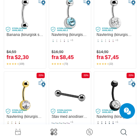
Banana (kirurgisk stål, sølv, blank finish) med Kugler
Navlering (kirurgisk stål, sølv, blank finish) med Kugler og krystaller
Navlering (kirurgisk stål, sølv, blank finish) med Krystalsten
+1
+1
$4,59
$16,90
$14,90
fra
$2,30
fra
$8,45
fra
$7,45
(100)
(73)
(22)
-50%
-50%
-50%
Navlering (kirurgisk stål, guld, blank finish) med krystaller
Stav med anodiserede kugler
Navlering (kirurgisk stål, sort, blank finish) med krystaller
+1
+1
$13,90
$14,90
$13,90
fra
$6,95
fra
$7,45
fra
$6,95