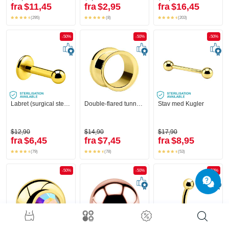
fra
$11,45
fra
$2,95
fra
$16,45
(295)
(8)
(203)
-50%
-50%
-50%
Labret (surgical steel, gold, shiny finish) med Kugle
Double-flared tunnel (kirurgisk stål, guld, blank finish)
Stav med Kugler
$12,90
$14,90
$17,90
fra
$6,45
fra
$7,45
fra
$8,95
(79)
(78)
(53)
-50%
-50%
-50%