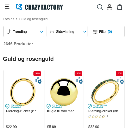
Forside
Guld og rosenguld
Trending
Sidevisning
Filter
(0)
2646 Produkter
Guld og rosenguld
-50%
-50%
-50%
Piercing-clicker (kirurgisk stål, guld, blank finish)
Kugle til stav med gevind (kirurgisk stål, guld, blank finish)
Piercing-clicker (kirurgisk stål, guld, blank finish) med krystaller
+1
$22,90
$5,89
$32,90