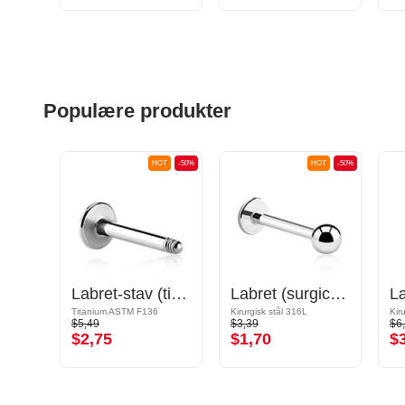
Populære produkter
OT
-50%
HOT
-50%
HOT
-50%
Labret med indvendigt gevind med stjernefront
Labret-stav (titan, blank finish)
Labret (surgical steel, silver, shiny finish)
L
Titanium ASTM F136
Kirurgisk stål 316L
Kir
$5,49
$3,39
$6
$2,75
$1,70
$