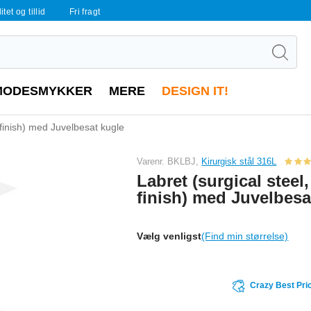
tet og tillid
Fri fragt
MODESMYKKER
MERE
DESIGN IT!
y finish) med Juvelbesat kugle
Varenr. BKLBJ,
Kirurgisk stål 316L
Labret (surgical steel
finish) med Juvelbesa
Vælg venligst
(Find min størrelse)
Crazy Best Pri