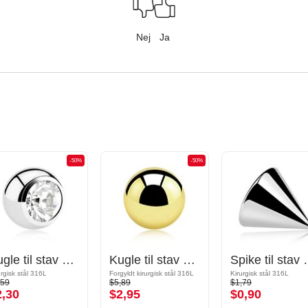
Nej
Ja
-50%
-50%
Kugle til stav med gevind (kirurgisk stål, sølv, blank finish) med Krystalsten
Kugle til stav med gevind (kirurgisk stål, guld, blank finish)
Spike til stav med gevin
urgisk stål 316L
Forgyldt kirurgisk stål 316L
Kirurgisk stål 316L
,59
$5,89
$1,79
2,30
$2,95
$0,90