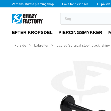
Verdens største piercingshop
Lave fabrikspriser
#1 på kvali
EFTER KROPSDEL
PIERCINGSMYKKER
Forside
Labretter
Labret (surgical steel, black, shin