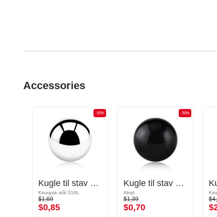
Accessories
-50%
-50%
-50%
Spike til stav med gevind (kirurgisk stål, sort, blank finish)
Kugle til stav med gevind (kirurgisk stål, sølv, blank finish)
Kugle til stav med gevind (akryl, flere farver)
Kirurgisk stål 316L
Akryl
Kir
$1,69
$1,39
$4
$0,85
$0,70
$