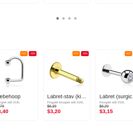
HOT
-50%
HOT
-50%
HOT
æbehoop
Labret-stav (kirurgisk stål, guld, blank finish)
Labret (sur
urgisk stål 316L
Forgyldt kirurgisk stål 316L
Kirurgisk stål 316L
,79
$6,39
$6,29
3,40
$3,20
$3,15