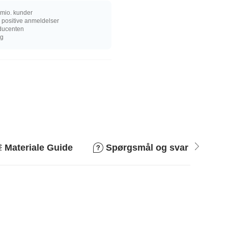
mio. kunder
 positive anmeldelser
oducenten
ng
Materiale Guide
Spørgsmål og svar
R