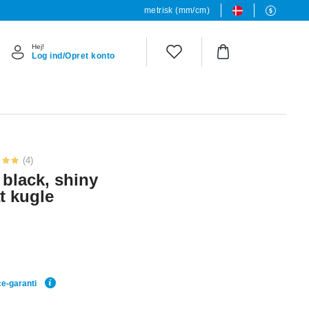
metrisk (mm/cm)
Hej!
Log ind/Opret konto
(4)
, black, shiny
t kugle
ce-garanti