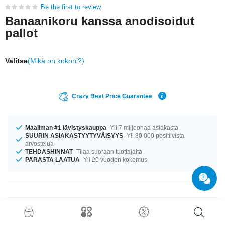
Be the first to review
Banaanikoru kanssa anodisoidut
pallot
Valitse
(Mikä on kokoni?)
Crazy Best Price Guarantee
Maailman #1 lävistyskauppa
Yli 7 miljoonaa asiakasta
SUURIN ASIAKASTYYTYVÄISYYS
Yli 80 000 positiivista
arvostelua
TEHDASHINNAT
Tilaa suoraan tuottajalta
PARASTA LAATUA
Yli 20 vuoden kokemus
Tuotetiedot
Meillä on kokoja 1.2 mm ja 1.6 mm – kumpi sopii paremmin? Valittavanasi