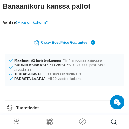
Banaanikoru kanssa pallot
Valitse
(Mikä on kokoni?)
Crazy Best Price Guarantee
Maailman #1 lävistyskauppa
Yli 7 miljoonaa asiakasta
SUURIN ASIAKASTYYTYVÄISYYS
Yli 80 000 positiivista
arvostelua
TEHDASHINNAT
Tilaa suoraan tuottajalta
PARASTA LAATUA
Yli 20 vuoden kokemus
Tuotetiedot
This article is available in the gauges of 1.2 mm and 1.6 mm. The lengths
vary from 4 mm to 50 mm. The ball of this piercing has a sizes ranging
from 3 mm to 8 mm. Colour: Black all the way to Red. You decide what