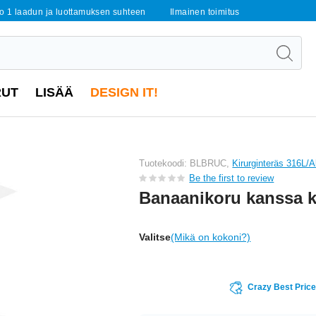
o 1 laadun ja luottamuksen suhteen
Ilmainen toimitus
RUT
LISÄÄ
DESIGN IT!
Tuotekoodi: BLBRUC,
Kirurginteräs 316L/A
Be the first to review
Banaanikoru kanssa k
Valitse
(Mikä on kokoni?)
Crazy Best Pric