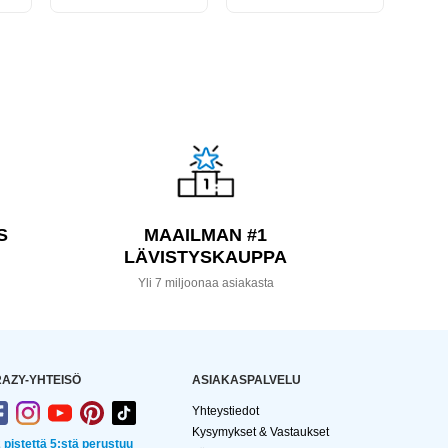
S
MAAILMAN #1
LÄVISTYSKAUPPA
a
Yli 7 miljoonaa asiakasta
AZY-YHTEISÖ
ASIAKASPALVELU
Yhteystiedot
Kysymykset & Vastaukset
2 pistettä 5:stä perustuu