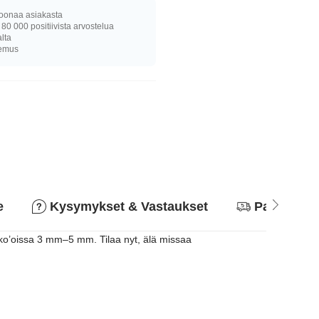
joonaa asiakasta
 80 000 positiivista arvostelua
alta
kemus
e
Kysymykset & Vastaukset
Palautusk
 ko’oissa 3 mm–5 mm. Tilaa nyt, älä missaa