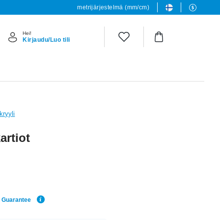
metrijärjestelmä (mm/cm)
Hei!
Kirjaudu/Luo tili
kryyli
artiot
e Guarantee