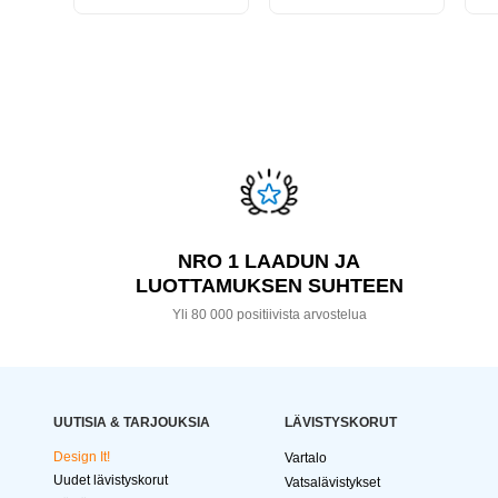
NRO 1 LAADUN JA
LUOTTAMUKSEN SUHTEEN
Yli 80 000 positiivista arvostelua
UUTISIA & TARJOUKSIA
LÄVISTYSKORUT
Design It!
Vartalo
Uudet lävistyskorut
Vatsalävistykset