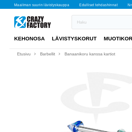
Maailman suurin lävistyskauppa
Edulliset tehdashinnat
Nr
KEHONOSA
LÄVISTYSKORUT
MUOTIKO
Etusivu
Barbellit
Banaanikoru kanssa kartiot