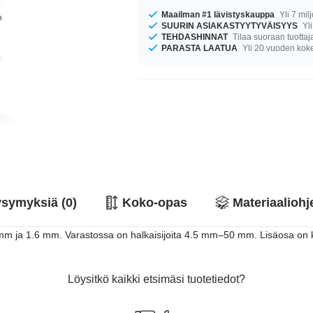
Maailman #1 lävistyskauppa
Yli 7 mil
SUURIN ASIAKASTYYTYVÄISYYS
Yli
TEHDASHINNAT
Tilaa suoraan tuottaj
PARASTA LAATUA
Yli 20 vuoden ko
symyksiä (0)
Koko-opas
Materiaaliohj
2 mm ja 1.6 mm. Varastossa on halkaisijoita 4.5 mm–50 mm. Lisäosa on
Löysitkö kaikki etsimäsi tuotetiedot?