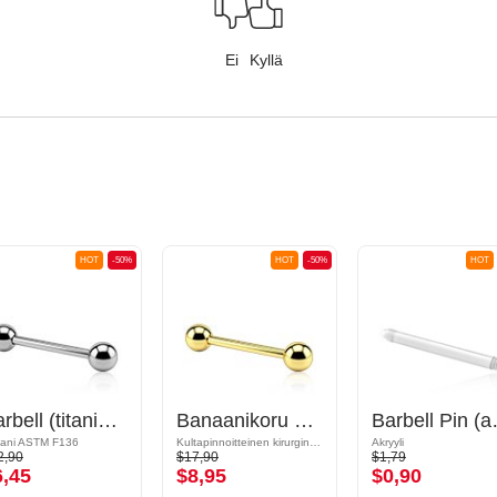
Ei
Kyllä
HOT
-50%
HOT
-50%
HOT
Barbell (titanium, anodized) kanssa pallot
Banaanikoru kanssa pallot
Barbell Pi
aani ASTM F136
Kultapinnoitteinen kirurginteräs 316L
Akryyli
2,90
$17,90
$1,79
6,45
$8,95
$0,90