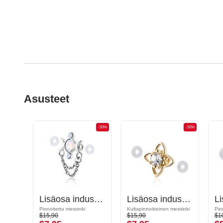
Asusteet
-50%
-50%
-50%
Lisäosa industrial-barbelliin
Lisäosa industrial-barbelliin
Lisäosa industrial-barbelliin kanssa kristallikivi
Pinnoitettu messinki
Kultapinnoitteinen messinki
Pin
$15,90
$15,90
$1