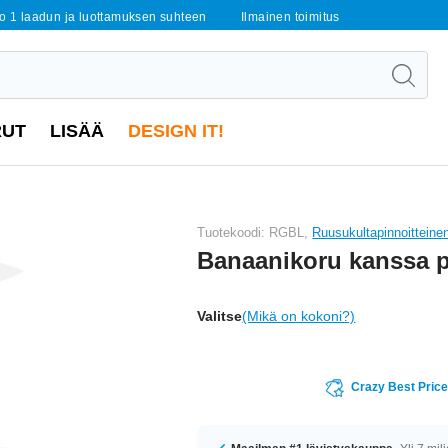
o 1 laadun ja luottamuksen suhteen
Ilmainen toimitus
RUT
LISÄÄ
DESIGN IT!
Tuotekoodi: RGBL,
Ruusukultapinnoitteinen
Banaanikoru kanssa p
Valitse
(Mikä on kokoni?)
Crazy Best Pric