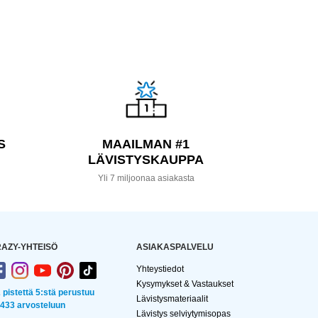
S
MAAILMAN #1
LÄVISTYSKAUPPA
a
Yli 7 miljoonaa asiakasta
AZY-YHTEISÖ
ASIAKASPALVELU
Yhteystiedot
Kysymykset & Vastaukset
2 pistettä 5:stä perustuu
Lävistysmateriaalit
 433 arvosteluun
Lävistys selviytymisopas