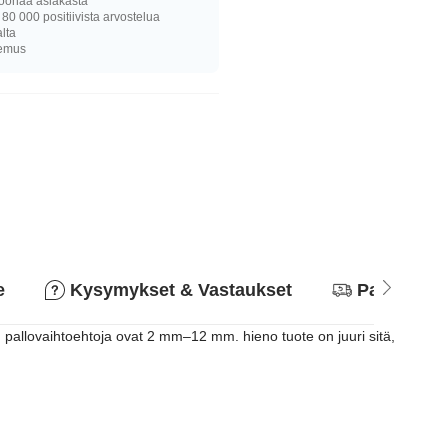
joonaa asiakasta
 80 000 positiivista arvostelua
alta
kemus
e
Kysymykset & Vastaukset
Palautusk
 pallovaihtoehtoja ovat 2 mm–12 mm. hieno tuote on juuri sitä,