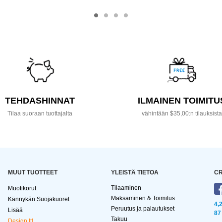
TEHDASHINNAT
ILMAINEN TOIMITU
Tilaa suoraan tuottajalta
vähintään $35,00:n tilauksist
MUUT TUOTTEET
YLEISTÄ TIETOA
CR
Tilaaminen
Muotikorut
Maksaminen & Toimitus
Kännykän Suojakuoret
4,
Peruutus ja palautukset
Lisää
87
Takuu
Design It!