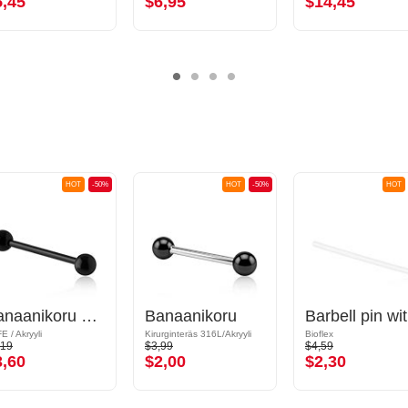
5,45
$6,95
$14,45
HOT
-50%
HOT
-50%
HOT
Banaanikoru kanssa akryylipallot
Banaanikoru
Ba
E / Akryyli
Kirurginteräs 316L/Akryyli
Bioflex
,19
$3,99
$4,59
3,60
$2,00
$2,30