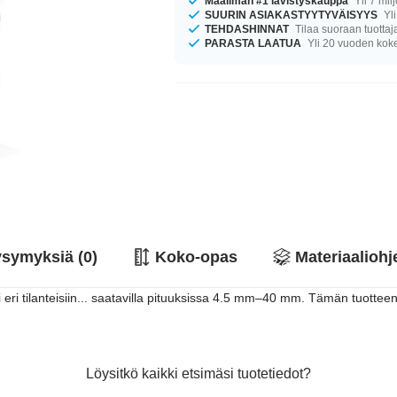
Maailman #1 lävistyskauppa
Yli 7 mil
SUURIN ASIAKASTYYTYVÄISYYS
Yli
TEHDASHINNAT
Tilaa suoraan tuottaj
PARASTA LAATUA
Yli 20 vuoden ko
symyksiä (0)
Koko-opas
Materiaaliohj
i tilanteisiin... saatavilla pituuksissa 4.5 mm–40 mm. Tämän tuotteen
Löysitkö kaikki etsimäsi tuotetiedot?