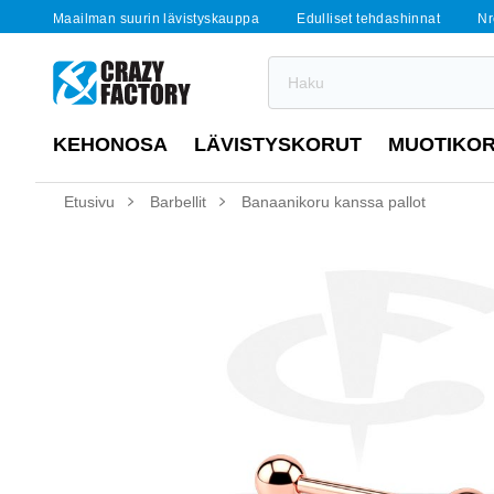
Maailman suurin lävistyskauppa
Edulliset tehdashinnat
Nr
KEHONOSA
LÄVISTYSKORUT
MUOTIKO
Etusivu
Barbellit
Banaanikoru kanssa pallot