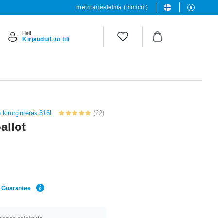
metrijärjestelmä (mm/cm)
Hei!
Kirjaudu/Luo tili
 kirurginteräs 316L
(22)
allot
e Guarantee