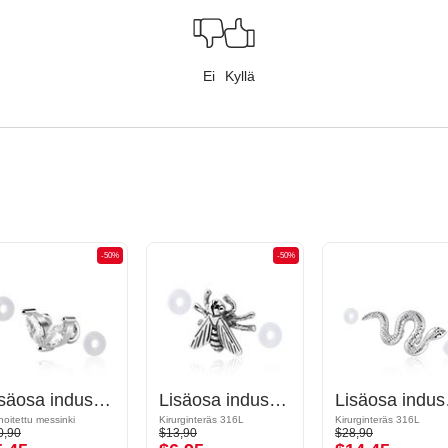
Ei
Kyllä
-50%
-50%
Lisäosa industrial-barbelliin
Lisäosa industrial-barbelliin
Lisäosa 
noitettu messinki
Kirurginteräs 316L
Kirurginteräs 316L
0,90
$13,90
$28,90