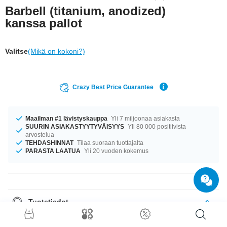
Barbell (titanium, anodized)
kanssa pallot
Valitse
(Mikä on kokoni?)
Crazy Best Price Guarantee
Maailman #1 lävistyskauppa
Yli 7 miljoonaa asiakasta
SUURIN ASIAKASTYYTYVÄISYYS
Yli 80 000 positiivista
arvostelua
TEHDASHINNAT
Tilaa suoraan tuottajalta
PARASTA LAATUA
Yli 20 vuoden kokemus
Tuotetiedot
Sopii erityisen hyvin kielilävistykseen sekä kulma- tai korvakoruksi:
titaaninen barbelli kahdella pallolla.