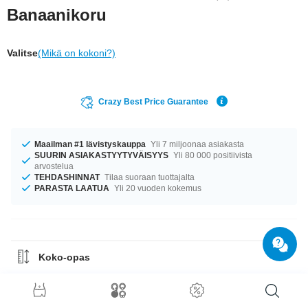
Banaanikoru
Valitse
(Mikä on kokoni?)
Crazy Best Price Guarantee
Maailman #1 lävistyskauppa
Yli 7 miljoonaa asiakasta
SUURIN ASIAKASTYYTYVÄISYYS
Yli 80 000 positiivista
arvostelua
TEHDASHINNAT
Tilaa suoraan tuottajalta
PARASTA LAATUA
Yli 20 vuoden kokemus
Koko-opas
Materiaaliohje