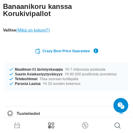
Banaanikoru kanssa
Korukivipallot
Valitse
(Mikä on kokoni?)
Crazy Best Price Guarantee
Maailman #1 lävistyskauppa
Yli 7 miljoonaa asiakasta
Suurin Asiakastyytyväisyys
Yli 80 000 positiivista arvostelua
Tehdashinnat
Tilaa suoraan tuottajalta
Parasta Laatua
Yli 20 vuoden kokemus
Tuotetiedot
Meillä on saatavilla kokoa 1.6 mm. Oli kokosi mikä tahansa, meiltä löytyy.
Saatavana pituuksissa 4.5 mm–46 mm. Pallokoot 4 mm–6 mm sopivat
kierteeseen. Valitse suosikkivärisi: Kiiltävä/Akvamariini tai Kiiltävä/Safiiri.