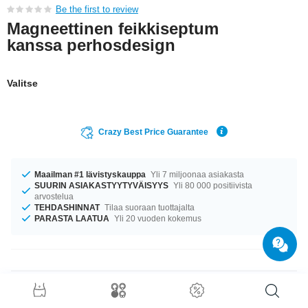
Be the first to review
Magneettinen feikkiseptum
kanssa perhosdesign
Valitse
Crazy Best Price Guarantee
Maailman #1 lävistyskauppa
Yli 7 miljoonaa asiakasta
SUURIN ASIAKASTYYTYVÄISYYS
Yli 80 000 positiivista
arvostelua
TEHDASHINNAT
Tilaa suoraan tuottajalta
PARASTA LAATUA
Yli 20 vuoden kokemus
Tuotetiedot
Tuote odottaa sinua koossa 1.2 mm. Tuotetta on saatavilla halkaisijalla 12