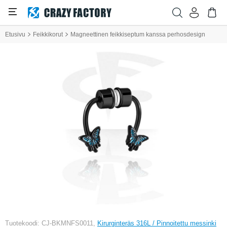
Etusivu
Feikkikorut
Magneettinen feikkiseptum kanssa perhosdesign
Tuotekoodi: CJ-BKMNFS0011,
Kirurginteräs 316L / Pinnoitettu messinki