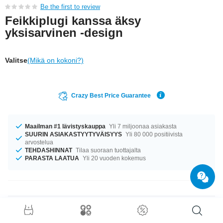
Be the first to review
Feikkiplugi kanssa äksy
yksisarvinen -design
Valitse
(Mikä on kokoni?)
Crazy Best Price Guarantee
Maailman #1 lävistyskauppa
Yli 7 miljoonaa asiakasta
SUURIN ASIAKASTYYTYVÄISYYS
Yli 80 000 positiivista
arvostelua
TEHDASHINNAT
Tilaa suoraan tuottajalta
PARASTA LAATUA
Yli 20 vuoden kokemus
Tuotetiedot
Saatavilla koossa 1.2 mm. Varastossa on halkaisijoita 8 mm ja 10 mm.