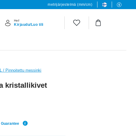
metrijärjestelmä (mm/cm)
Hei!
Kirjaudu/Luo tili
L / Pinnoitettu messinki
 kristallikivet
e Guarantee