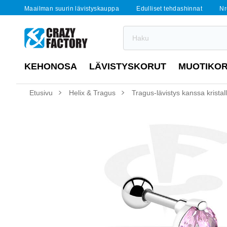
Maailman suurin lävistyskauppa
Edulliset tehdashinnat
Nr
KEHONOSA
LÄVISTYSKORUT
MUOTIKO
Etusivu
Helix & Tragus
Tragus-lävistys kanssa kristall