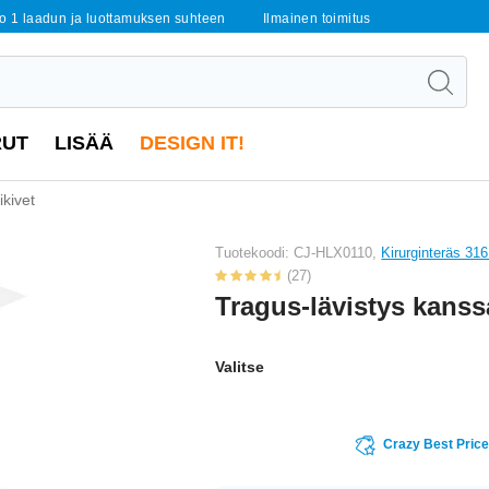
o 1 laadun ja luottamuksen suhteen
Ilmainen toimitus
RUT
LISÄÄ
DESIGN IT!
ikivet
Tuotekoodi: CJ-HLX0110,
Kirurginteräs 316
(27)
Tragus-lävistys kanssa
Valitse
Crazy Best Pric