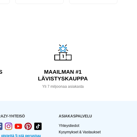
S
MAAILMAN #1
LÄVISTYSKAUPPA
a
Yli 7 miljoonaa asiakasta
AZY-YHTEISÖ
ASIAKASPALVELU
Yhteystiedot
Kysymykset & Vastaukset
2 pistettä 5:stä perustuu