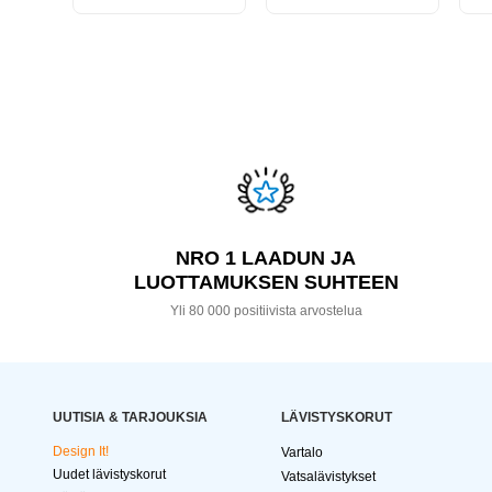
NRO 1 LAADUN JA
LUOTTAMUKSEN SUHTEEN
Yli 80 000 positiivista arvostelua
UUTISIA & TARJOUKSIA
LÄVISTYSKORUT
Design It!
Vartalo
Uudet lävistyskorut
Vatsalävistykset