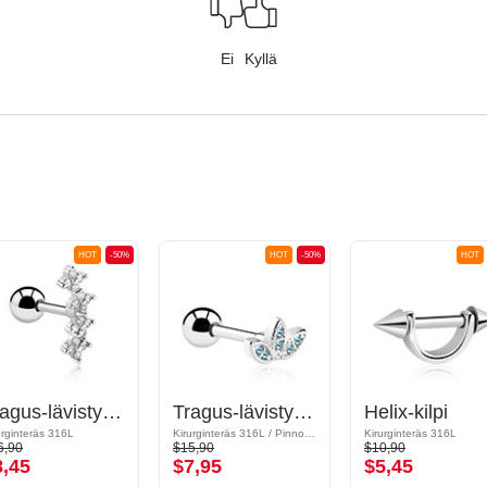
Ei
Kyllä
HOT
-50%
HOT
-50%
HOT
Tragus-lävistys kanssa kristallikivet
Tragus-lävistys kanssa kristallikivet
Helix-kilpi
urginteräs 316L
Kirurginteräs 316L / Pinnoitettu messinki
Kirurginteräs 316L
6,90
$15,90
$10,90
8,45
$7,95
$5,45