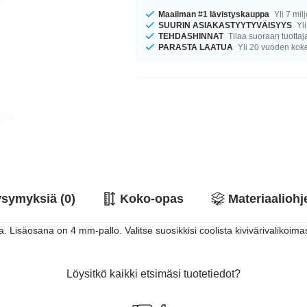
Maailman #1 lävistyskauppa
Yli 7 mil
SUURIN ASIAKASTYYTYVÄISYYS
Yli
TEHDASHINNAT
Tilaa suoraan tuottaj
PARASTA LAATUA
Yli 20 vuoden ko
symyksiä (0)
Koko-opas
Materiaaliohj
. Lisäosana on 4 mm-pallo. Valitse suosikkisi coolista kivivärivalikoim
Löysitkö kaikki etsimäsi tuotetiedot?