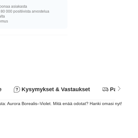
joonaa asiakasta
 80 000 positiivista arvostelua
alta
kemus
e
Kysymykset & Vastaukset
Palautusk
asta: Aurora Borealis–Violet. Mitä enää odotat? Hanki omasi nyt!