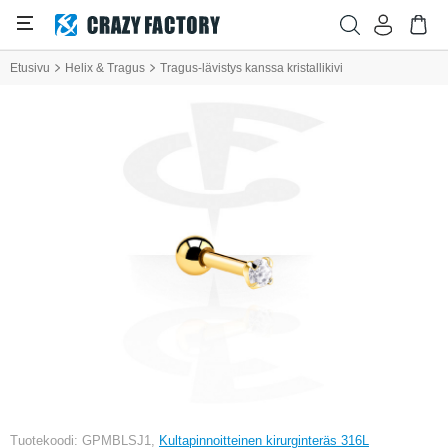
Etusivu
Helix & Tragus
Tragus-lävistys kanssa kristallikivi
Tuotekoodi: GPMBLSJ1,
Kultapinnoitteinen kirurginteräs 316L