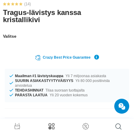
(14)
Tragus-lävistys kanssa
kristallikivi
Valitse
Crazy Best Price Guarantee
Maailman #1 lävistyskauppa
Yli 7 miljoonaa asiakasta
SUURIN ASIAKASTYYTYVÄISYYS
Yli 80 000 positiivista
arvostelua
TEHDASHINNAT
Tilaa suoraan tuottajalta
PARASTA LAATUA
Yli 20 vuoden kokemus
Tuotetiedot
Meillä on saatavilla kokoa 1.2 mm. Varastossa on halkaisijoita 4.5 mm ja