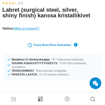
(24)
Labret (surgical steel, silver,
shiny finish) kanssa kristallikivet
Valitse
(Mikä on kokoni?)
Crazy Best Price Guarantee
Maailman #1 lävistyskauppa
Yli 7 miljoonaa asiakasta
SUURIN ASIAKASTYYTYVÄISYYS
Yli 80 000 positiivista
arvostelua
TEHDASHINNAT
Tilaa suoraan tuottajalta
PARASTA LAATUA
Yli 20 vuoden kokemus
Tuotetiedot
Tuote odottaa sinua ko’oissa 1.2 mm ja 1.6 mm. Varastossa on