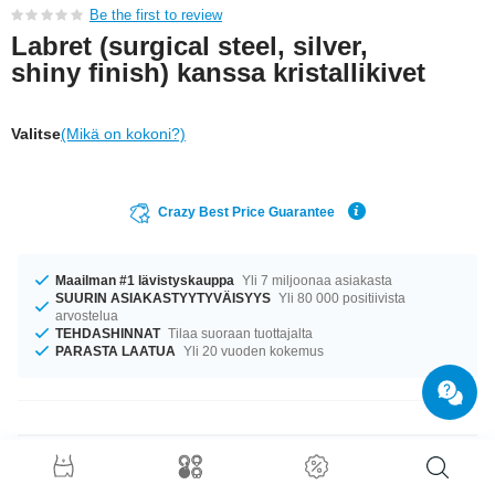
Be the first to review
Labret (surgical steel, silver,
shiny finish) kanssa kristallikivet
Valitse
(Mikä on kokoni?)
Crazy Best Price Guarantee
Maailman #1 lävistyskauppa
Yli 7 miljoonaa asiakasta
SUURIN ASIAKASTYYTYVÄISYYS
Yli 80 000 positiivista
arvostelua
TEHDASHINNAT
Tilaa suoraan tuottajalta
PARASTA LAATUA
Yli 20 vuoden kokemus
Tuotetiedot
Oli kokosi mikä tahansa, meiltä löytyy. Saatavana ko’oissa 1.2 mm ja 1.6