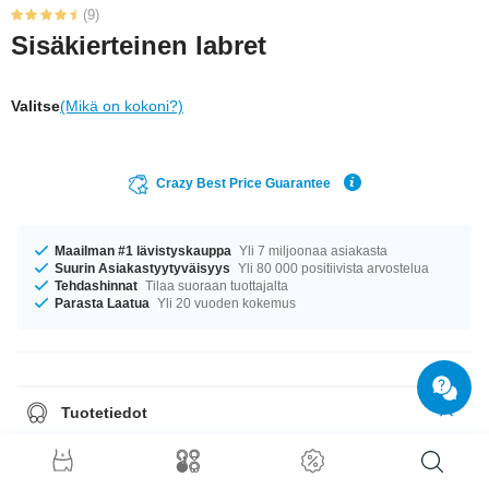
(9)
Sisäkierteinen labret
Valitse
(Mikä on kokoni?)
Crazy Best Price Guarantee
Maailman #1 lävistyskauppa
Yli 7 miljoonaa asiakasta
Suurin Asiakastyytyväisyys
Yli 80 000 positiivista arvostelua
Tehdashinnat
Tilaa suoraan tuottajalta
Parasta Laatua
Yli 20 vuoden kokemus
Tuotetiedot
Meillä on kokoja 1.2 mm ja 1.6 mm – kumpi sopii paremmin? Varastossa
on halkaisijoita 6 mm–12 mm. raikas tuote on juuri sitä, mitä elämästäsi
on puuttunut!