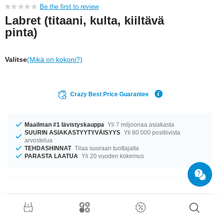
Be the first to review
Labret (titaani, kulta, kiiltävä
pinta)
Valitse
(Mikä on kokoni?)
Crazy Best Price Guarantee
Maailman #1 lävistyskauppa
Yli 7 miljoonaa asiakasta
SUURIN ASIAKASTYYTYVÄISYYS
Yli 80 000 positiivista
arvostelua
TEHDASHINNAT
Tilaa suoraan tuottajalta
PARASTA LAATUA
Yli 20 vuoden kokemus
Tuotetiedot
Varastossa on kokoja 1.2 mm ja 1.6 mm. Oli kokosi mikä tahansa, meiltä