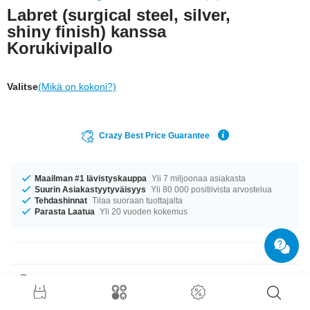
Labret (surgical steel, silver,
shiny finish) kanssa
Korukivipallo
Valitse
(Mikä on kokoni?)
Crazy Best Price Guarantee
Maailman #1 lävistyskauppa
Yli 7 miljoonaa asiakasta
Suurin Asiakastyytyväisyys
Yli 80 000 positiivista arvostelua
Tehdashinnat
Tilaa suoraan tuottajalta
Parasta Laatua
Yli 20 vuoden kokemus
Tuotetiedot
Varastossa on kokoja 1.2 mm ja 1.6 mm. Täydellinen kumppani eri