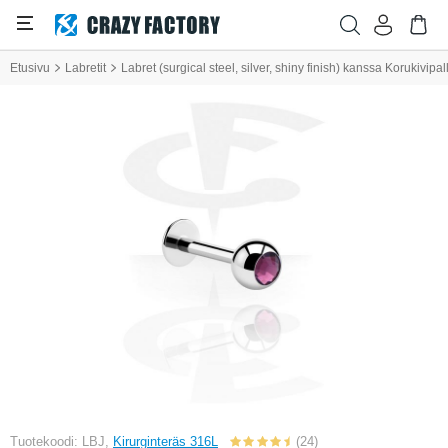
Etusivu
Labretit
Labret (surgical steel, silver, shiny finish) kanssa Korukivipal
Tuotekoodi: LBJ,
Kirurginteräs 316L
(24)