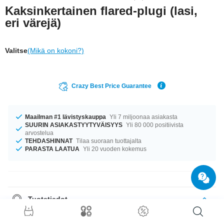
Kaksinkertainen flared-plugi (lasi,
eri värejä)
Valitse
(Mikä on kokoni?)
Crazy Best Price Guarantee
Maailman #1 lävistyskauppa
Yli 7 miljoonaa asiakasta
SUURIN ASIAKASTYYTYVÄISYYS
Yli 80 000 positiivista
arvostelua
TEHDASHINNAT
Tilaa suoraan tuottajalta
PARASTA LAATUA
Yli 20 vuoden kokemus
Tuotetiedot
Oli kokosi mikä tahansa, meiltä löytyy. Saatavana halkaisijoilla 6 mm–20
mm. Saatavilla on monia värivaihtoehtoja, kuten Sininen tai Punainen.