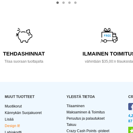
TEHDASHINNAT
ILMAINEN TOIMITU
Tilaa suoraan tuottajalta
vähintään $35,00:n tilauksist
MUUT TUOTTEET
YLEISTÄ TIETOA
CR
Tilaaminen
Muotikorut
Maksaminen & Toimitus
Kännykän Suojakuoret
4,
Peruutus ja palautukset
Lisää
87
Takuu
Design It!
Crazy Cash Points -pisteet
Lahjakortti