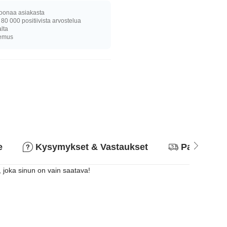
joonaa asiakasta
 80 000 positiivista arvostelua
alta
kemus
e
Kysymykset & Vastaukset
Palautusk
, joka sinun on vain saatava!