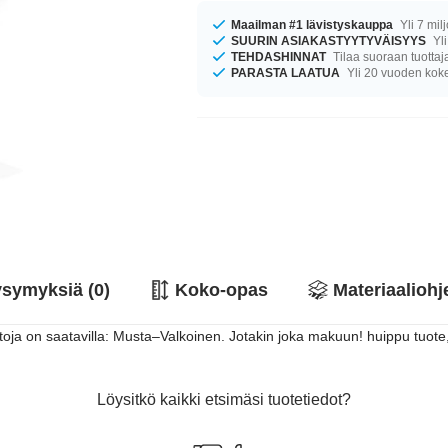
Maailman #1 lävistyskauppa
Yli 7 mil
SUURIN ASIAKASTYYTYVÄISYYS
Yli
TEHDASHINNAT
Tilaa suoraan tuottaj
PARASTA LAATUA
Yli 20 vuoden ko
symyksiä (0)
Koko-opas
Materiaaliohj
toja on saatavilla: Musta–Valkoinen. Jotakin joka makuun! huippu tuote
Löysitkö kaikki etsimäsi tuotetiedot?