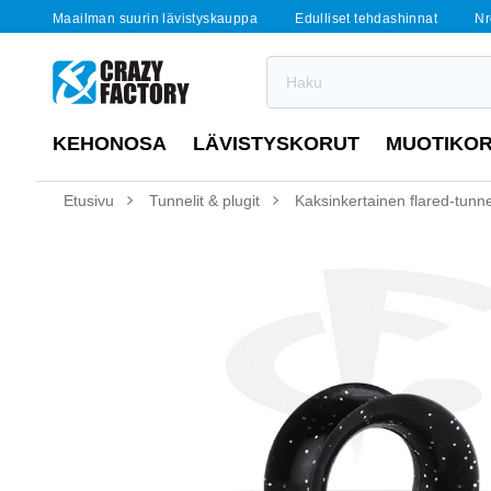
Maailman suurin lävistyskauppa
Edulliset tehdashinnat
Nr
KEHONOSA
LÄVISTYSKORUT
MUOTIKO
Etusivu
Tunnelit & plugit
Kaksinkertainen flared-tunnel