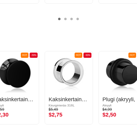
HOT
-50%
HOT
-50%
HOT
Kaksinkertainen flared-plugi (akryyli, eri värejä)
Kaksinkertainen flared-tunneli (kirurginen teräs, hopea, kiiltävä pinta)
Pl
yli
Kirurginteräs 316L
Akryyli
,59
$5,49
$4,99
2,30
$2,75
$2,50