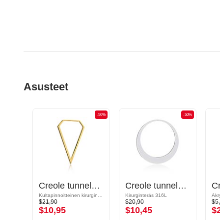
Asusteet
-50%
-50%
-50%
Magnetic attachments for tunnels kanssa perhosdesign ja puolikuuriipus
Creole tunneleille (kirurginen teräs, kulta, kiiltävä pinta)
Creole tunneleille ja tuubeille
Kultapinnoitteinen kirurginteräs 316L
Kirurginteräs 316L
Akry
$21,90
$20,90
$5
$10,95
$10,45
$