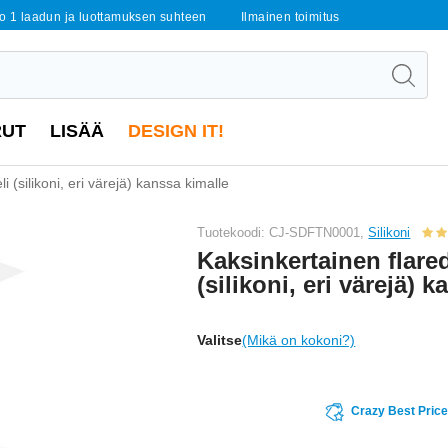
o 1 laadun ja luottamuksen suhteen
Ilmainen toimitus
RUT
LISÄÄ
DESIGN IT!
i (silikoni, eri värejä) kanssa kimalle
Tuotekoodi: CJ-SDFTN0001,
Silikoni
Kaksinkertainen flare
(silikoni, eri värejä) 
Valitse
(Mikä on kokoni?)
Crazy Best Pric