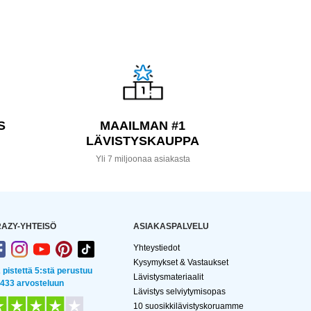
S
MAAILMAN #1
LÄVISTYSKAUPPA
a
Yli 7 miljoonaa asiakasta
AZY-YHTEISÖ
ASIAKASPALVELU
Yhteystiedot
Kysymykset & Vastaukset
2 pistettä 5:stä perustuu
Lävistysmateriaalit
 433 arvosteluun
Lävistys selviytymisopas
10 suosikkilävistyskoruamme