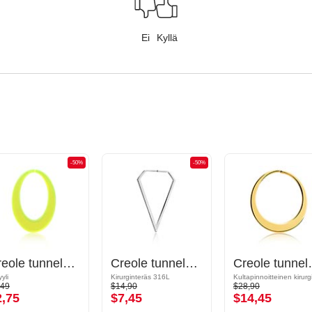
Ei
Kyllä
-50%
-50%
Creole tunneleille (akryyli, eri värejä)
Creole tunneleille (kirurginen teräs, hopea, kiiltävä pinta)
Creole tunneleille (
yli
Kirurginteräs 316L
,49
$14,90
$28,90
2,75
$7,45
$14,45