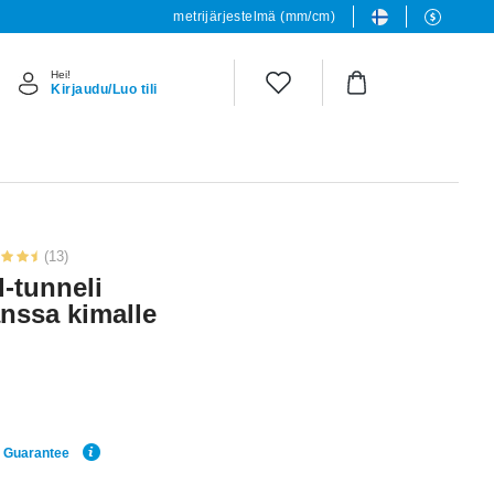
metrijärjestelmä (mm/cm)
Hei!
Kirjaudu/Luo tili
(13)
d-tunneli
kanssa kimalle
e Guarantee