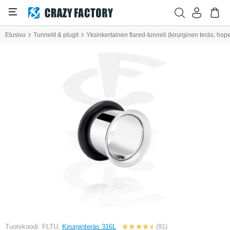
Etusivu
Tunnelit & plugit
Yksinkertainen flared-tunneli (kirurginen teräs, hop
Tuotekoodi: FLTU,
Kirurginteräs 316L
(81)