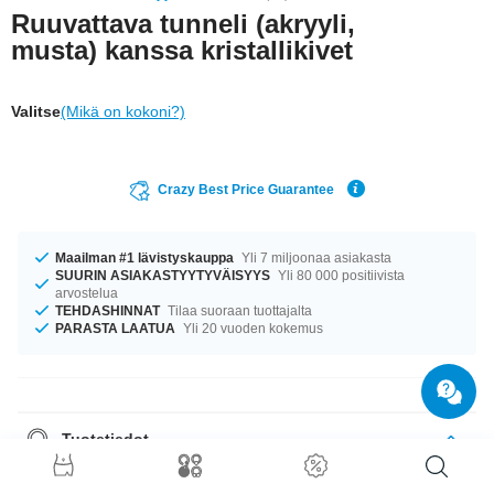
Ruuvattava tunneli (akryyli,
musta) kanssa kristallikivet
Valitse
(Mikä on kokoni?)
Crazy Best Price Guarantee
Maailman #1 lävistyskauppa
Yli 7 miljoonaa asiakasta
SUURIN ASIAKASTYYTYVÄISYYS
Yli 80 000 positiivista
arvostelua
TEHDASHINNAT
Tilaa suoraan tuottajalta
PARASTA LAATUA
Yli 20 vuoden kokemus
Tuotetiedot
Klassinen flesh-tunneli, jossa on pieniä tekotimantteja eri väreissä. Sopii
yhteen minkä tahansa arkisen tai juhlavammankin asun kanssa.