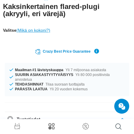
Kaksinkertainen flared-plugi
(akryyli, eri värejä)
Valitse
(Mikä on kokoni?)
Crazy Best Price Guarantee
Maailman #1 lävistyskauppa
Yli 7 miljoonaa asiakasta
SUURIN ASIAKASTYYTYVÄISYYS
Yli 80 000 positiivista
arvostelua
TEHDASHINNAT
Tilaa suoraan tuottajalta
PARASTA LAATUA
Yli 20 vuoden kokemus
Tuotetiedot
Ei kuvaa tai kuviointia, ei edes glitteriä. Plain flared-plugi sopii ihan
tavallisiin päiviin. Materiaalina on akryyli.