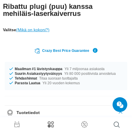
Ribattu plugi (puu) kanssa
mehiläis-laserkaiverrus
Valitse
(Mikä on kokoni?)
Crazy Best Price Guarantee
Maailman #1 lävistyskauppa
Yli 7 miljoonaa asiakasta
Suurin Asiakastyytyväisyys
Yli 80 000 positiivista arvostelua
Tehdashinnat
Tilaa suoraan tuottajalta
Parasta Laatua
Yli 20 vuoden kokemus
Tuotetiedot
Oli kokosi mikä tahansa, meiltä löytyy. Saatavana halkaisijoilla 11 mm–50
mm. Valittavanasi on useita eri puulaatuja: kirsikka, pyökki, saarni,
tulppaanipuu, saksanpähkinä, vaahtera ja jopa mahonki! Pääerona on