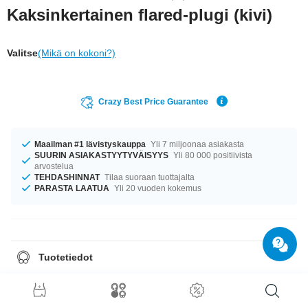
Kaksinkertainen flared-plugi (kivi)
Valitse
(Mikä on kokoni?)
Crazy Best Price Guarantee
Maailman #1 lävistyskauppa
Yli 7 miljoonaa asiakasta
SUURIN ASIAKASTYYTYVÄISYYS
Yli 80 000 positiivista
arvostelua
TEHDASHINNAT
Tilaa suoraan tuottajalta
PARASTA LAATUA
Yli 20 vuoden kokemus
Tuotetiedot
This stone plug is an all-natural product and is crafted from untreated raw
materials. Therefore the product you receive may look somewhat different
from the image.