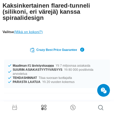
Kaksinkertainen flared-tunneli
(silikoni, eri värejä) kanssa
spiraalidesign
Valitse
(Mikä on kokoni?)
Crazy Best Price Guarantee
Maailman #1 lävistyskauppa
Yli 7 miljoonaa asiakasta
SUURIN ASIAKASTYYTYVÄISYYS
Yli 80 000 positiivista
arvostelua
TEHDASHINNAT
Tilaa suoraan tuottajalta
PARASTA LAATUA
Yli 20 vuoden kokemus
Tuotetiedot