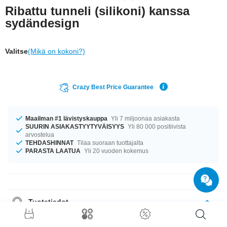
Ribattu tunneli (silikoni) kanssa
sydändesign
Valitse
(Mikä on kokoni?)
Crazy Best Price Guarantee
Maailman #1 lävistyskauppa
Yli 7 miljoonaa asiakasta
SUURIN ASIAKASTYYTYVÄISYYS
Yli 80 000 positiivista
arvostelua
TEHDASHINNAT
Tilaa suoraan tuottajalta
PARASTA LAATUA
Yli 20 vuoden kokemus
Tuotetiedot
Tämä silikonitunneli vie sydämesi! Nyt monessa eri koossa ja värissä.
Huokaus…