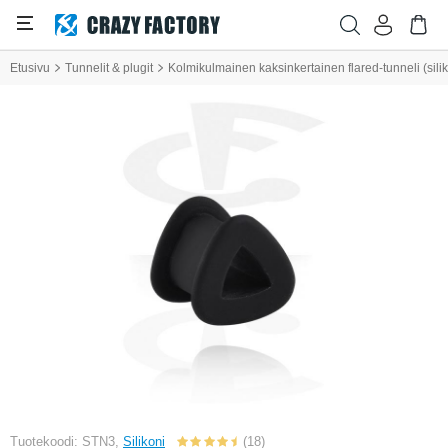
Etusivu
Tunnelit & plugit
Kolmikulmainen kaksinkertainen flared-tunneli (siliko
Tuotekoodi: STN3,
Silikoni
(18)