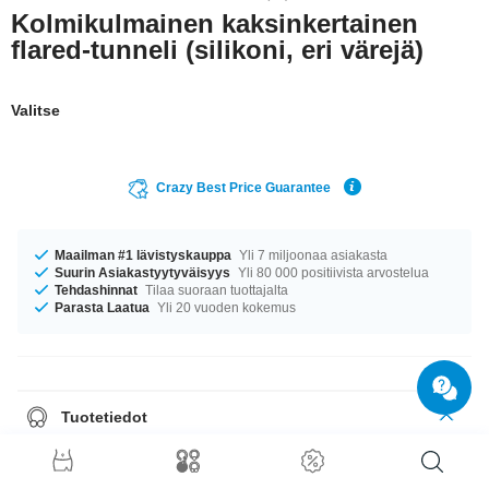
Kolmikulmainen kaksinkertainen
flared-tunneli (silikoni, eri värejä)
Valitse
Crazy Best Price Guarantee
Maailman #1 lävistyskauppa
Yli 7 miljoonaa asiakasta
Suurin Asiakastyytyväisyys
Yli 80 000 positiivista arvostelua
Tehdashinnat
Tilaa suoraan tuottajalta
Parasta Laatua
Yli 20 vuoden kokemus
Tuotetiedot
Saatavana halkaisijoilla 4 mm ja 26 mm. Saatavilla on monia
värivaihtoehtoja, kuten Musta tai Valkoinen. ensiluokkainen tuote suoraan
lyömättömän laadun lähteiltä. Hanki omasi nyt!