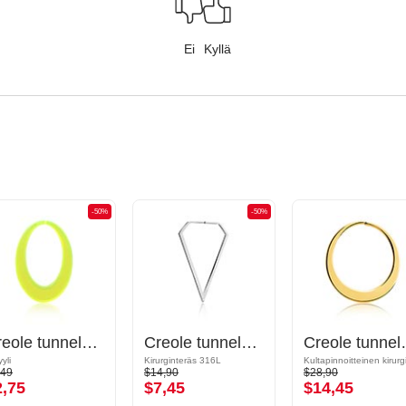
Ei
Kyllä
-50%
-50%
Creole tunneleille (akryyli, eri värejä)
Creole tunneleille (kirurginen teräs, hopea, kiiltävä pinta)
Creole tunneleille (
yli
Kirurginteräs 316L
,49
$14,90
$28,90
2,75
$7,45
$14,45