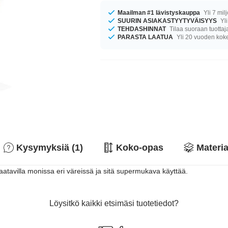
Maailman #1 lävistyskauppa
Yli 7 mil
SUURIN ASIAKASTYYTYVÄISYYS
Yli
TEHDASHINNAT
Tilaa suoraan tuottaj
PARASTA LAATUA
Yli 20 vuoden ko
Kysymyksiä (1)
Koko-opas
Materia
 saatavilla monissa eri väreissä ja sitä supermukava käyttää.
Löysitkö kaikki etsimäsi tuotetiedot?