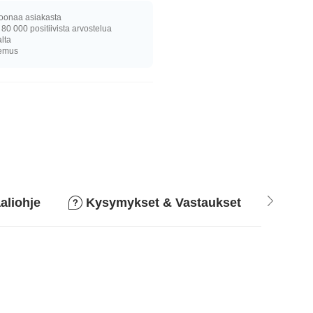
joonaa asiakasta
 80 000 positiivista arvostelua
alta
kemus
aliohje
Kysymykset & Vastaukset
Pala