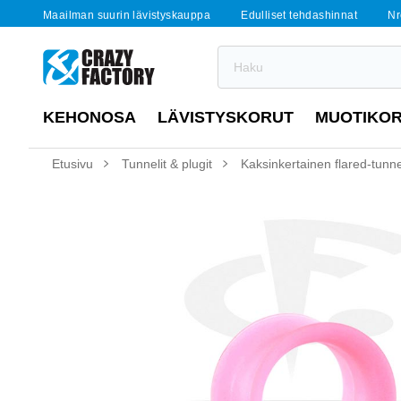
Maailman suurin lävistyskauppa
Edulliset tehdashinnat
Nr
KEHONOSA
LÄVISTYSKORUT
MUOTIKO
Etusivu
Tunnelit & plugit
Kaksinkertainen flared-tunneli