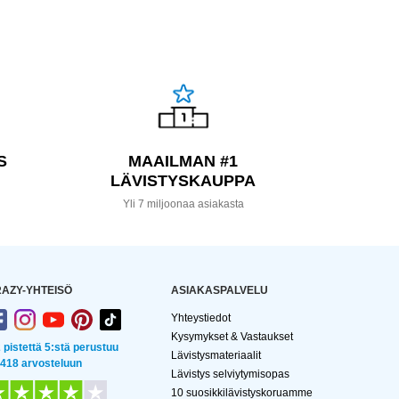
S
MAAILMAN #1
LÄVISTYSKAUPPA
a
Yli 7 miljoonaa asiakasta
AZY-YHTEISÖ
ASIAKASPALVELU
Yhteystiedot
Kysymykset & Vastaukset
2 pistettä 5:stä perustuu
Lävistysmateriaalit
 418 arvosteluun
Lävistys selviytymisopas
10 suosikkilävistyskoruamme