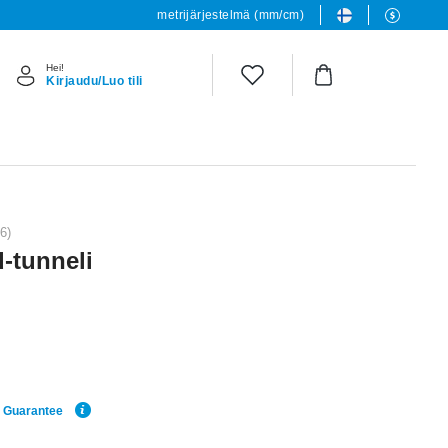
metrijärjestelmä (mm/cm)
Hei!
Kirjaudu/Luo tili
6)
d-tunneli
e Guarantee