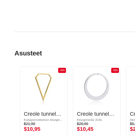
Asusteet
-50%
-50%
-50%
Magnetic attachments for tunnels kanssa perhosdesign ja puolikuuriipus
Creole tunneleille (kirurginen teräs, kulta, kiiltävä pinta)
Creole tunneleille ja tuubeille
Kultapinnoitteinen kirurginteräs 316L
Kirurginteräs 316L
Akry
$21,90
$20,90
$5
$10,95
$10,45
$