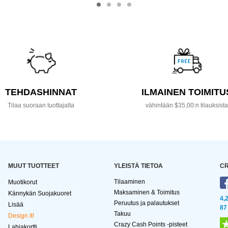
TEHDASHINNAT
ILMAINEN TOIMITU
Tilaa suoraan tuottajalta
vähintään $35,00:n tilauksist
MUUT TUOTTEET
YLEISTÄ TIETOA
CR
Tilaaminen
Muotikorut
Maksaminen & Toimitus
Kännykän Suojakuoret
4,
Peruutus ja palautukset
Lisää
87
Takuu
Design It!
Crazy Cash Points -pisteet
Lahjakortti