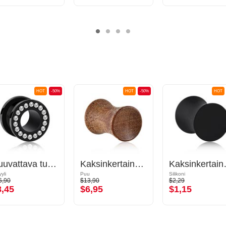
HOT
-50%
HOT
-50%
HOT
Ruuvattava tunneli (akryyli, musta) kanssa kristallikivet
Kaksinkertainen flared-plugi (puu) kanssa kovera etuosa
Kaksinkertaine
yli
Puu
Silikoni
6,90
$13,90
$2,29
8,45
$6,95
$1,15