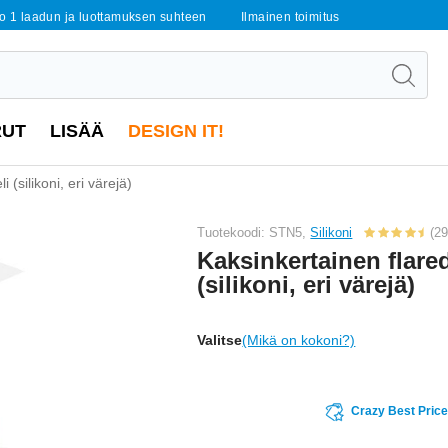
o 1 laadun ja luottamuksen suhteen
Ilmainen toimitus
RUT
LISÄÄ
DESIGN IT!
 (silikoni, eri värejä)
Tuotekoodi: STN5,
Silikoni
(29
Kaksinkertainen flare
(silikoni, eri värejä)
Valitse
(Mikä on kokoni?)
Crazy Best Pric