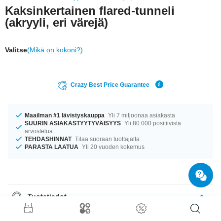
Kaksinkertainen flared-tunneli
(akryyli, eri värejä)
Valitse
(Mikä on kokoni?)
Crazy Best Price Guarantee
Maailman #1 lävistyskauppa
Yli 7 miljoonaa asiakasta
SUURIN ASIAKASTYYTYVÄISYYS
Yli 80 000 positiivista
arvostelua
TEHDASHINNAT
Tilaa suoraan tuottajalta
PARASTA LAATUA
Yli 20 vuoden kokemus
Tuotetiedot
Tämän tuubinkanssa ei voi mikään mennä vikaan. Meillä on nyt paljon
suosittuja tunnelimalleja varastossa! Valitse koko ja väri monista