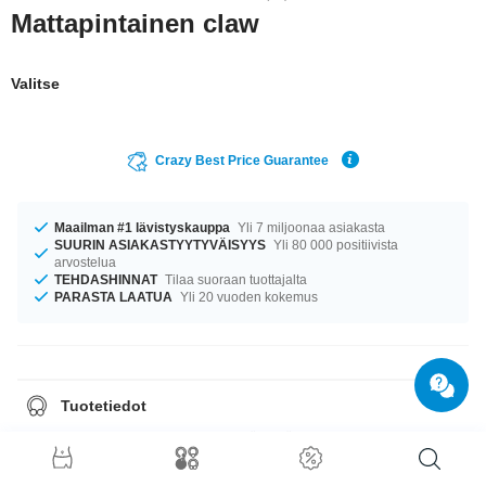
Mattapintainen claw
Valitse
Crazy Best Price Guarantee
Maailman #1 lävistyskauppa
Yli 7 miljoonaa asiakasta
SUURIN ASIAKASTYYTYVÄISYYS
Yli 80 000 positiivista
arvostelua
TEHDASHINNAT
Tilaa suoraan tuottajalta
PARASTA LAATUA
Yli 20 vuoden kokemus
Tuotetiedot
Silikonia oleva claw on saatavilla eri väreissä. Emme suosittele juuri
venytettyihin lävistyksiin.