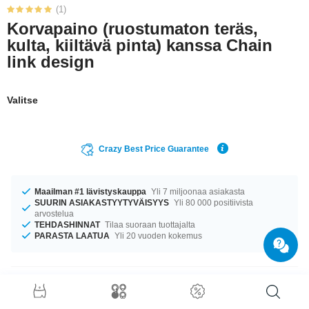
(1)
Korvapaino (ruostumaton teräs,
kulta, kiiltävä pinta) kanssa Chain
link design
Valitse
Crazy Best Price Guarantee
Maailman #1 lävistyskauppa
Yli 7 miljoonaa asiakasta
SUURIN ASIAKASTYYTYVÄISYYS
Yli 80 000 positiivista
arvostelua
TEHDASHINNAT
Tilaa suoraan tuottajalta
PARASTA LAATUA
Yli 20 vuoden kokemus
Tuotetiedot