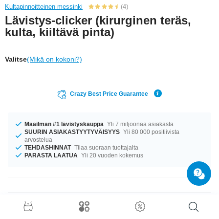
Kultapinnoitteinen messinki
(4)
Lävistys-clicker (kirurginen teräs,
kulta, kiiltävä pinta)
Valitse
(Mikä on kokoni?)
Crazy Best Price Guarantee
Maailman #1 lävistyskauppa
Yli 7 miljoonaa asiakasta
SUURIN ASIAKASTYYTYVÄISYYS
Yli 80 000 positiivista
arvostelua
TEHDASHINNAT
Tilaa suoraan tuottajalta
PARASTA LAATUA
Yli 20 vuoden kokemus
Tuotetiedot
Meillä on saatavilla kokoa 1.2 mm. Saatavana halkaisijoilla 8 mm ja 10