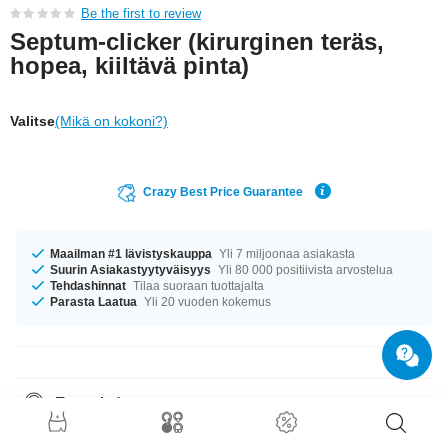
Be the first to review
Septum-clicker (kirurginen teräs,
hopea, kiiltävä pinta)
Valitse
(Mikä on kokoni?)
Crazy Best Price Guarantee
Maailman #1 lävistyskauppa
Yli 7 miljoonaa asiakasta
Suurin Asiakastyytyväisyys
Yli 80 000 positiivista arvostelua
Tehdashinnat
Tilaa suoraan tuottajalta
Parasta Laatua
Yli 20 vuoden kokemus
Tuotetiedot
Meillä on saatavilla kokoa 1.2 mm. Valittavanasi ovat pituudet 8 mm tai 10
mm. Valitsemasi pituuden mukaan korkeus on joko 8 mm tai 10 mm. Tilaa