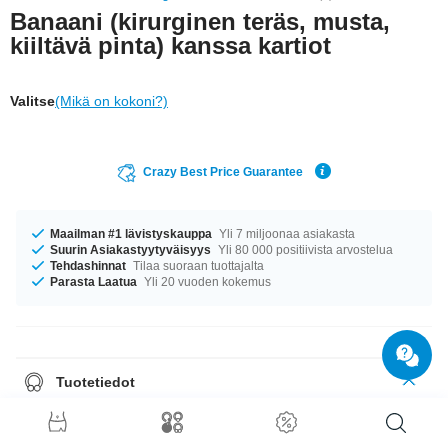
Banaani (kirurginen teräs, musta,
kiiltävä pinta) kanssa kartiot
Valitse
(Mikä on kokoni?)
Crazy Best Price Guarantee
Maailman #1 lävistyskauppa
Yli 7 miljoonaa asiakasta
Suurin Asiakastyytyväisyys
Yli 80 000 positiivista arvostelua
Tehdashinnat
Tilaa suoraan tuottajalta
Parasta Laatua
Yli 20 vuoden kokemus
Tuotetiedot
Oli kokosi mikä tahansa, meiltä löytyy. Saatavana ko’oissa 1.2 mm ja 1.6
mm. Varastossa on halkaisijoita 4 mm–18 mm. Lisäosien suhteen valinta
on sinun: 2.5x2.5 mm–8 mm – valitse oma kokosi sensaatiomainen tuote