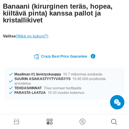
Banaani (kirurginen teräs, hopea,
kiiltävä pinta) kanssa pallot ja
kristallikivet
Valitse
(Mikä on kokoni?)
Crazy Best Price Guarantee
Maailman #1 lävistyskauppa
Yli 7 miljoonaa asiakasta
SUURIN ASIAKASTYYTYVÄISYYS
Yli 80 000 positiivista
arvostelua
TEHDASHINNAT
Tilaa suoraan tuottajalta
PARASTA LAATUA
Yli 20 vuoden kokemus
Tuotetiedot