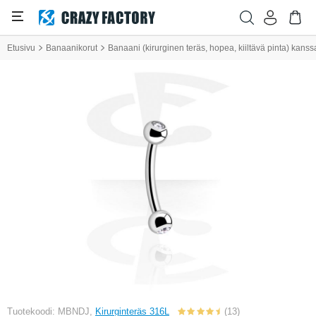
Etusivu
Banaanikorut
Banaani (kirurginen teräs, hopea, kiiltävä pinta) kanssa p
Tuotekoodi: MBNDJ,
Kirurginteräs 316L
(13)