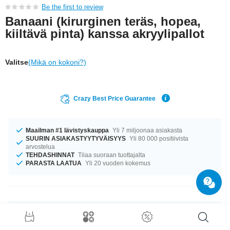
Be the first to review
Banaani (kirurginen teräs, hopea,
kiiltävä pinta) kanssa akryylipallot
Valitse
(Mikä on kokoni?)
Crazy Best Price Guarantee
Maailman #1 lävistyskauppa
Yli 7 miljoonaa asiakasta
SUURIN ASIAKASTYYTYVÄISYYS
Yli 80 000 positiivista
arvostelua
TEHDASHINNAT
Tilaa suoraan tuottajalta
PARASTA LAATUA
Yli 20 vuoden kokemus
Tuotetiedot
Tuote odottaa sinua koossa 1.2 mm. Valittavanasi ovat pituudet 4 mm–18