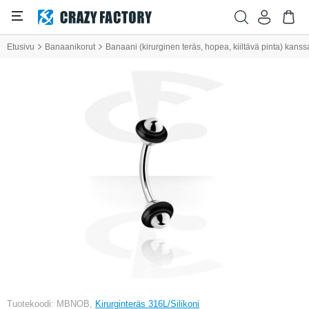
Etusivu
Banaanikorut
Banaani (kirurginen teräs, hopea, kiiltävä pinta) kanssa
Tuotekoodi: MBNOB,
Kirurginteräs 316L/Silikoni